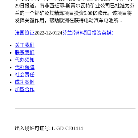
29日报道，南非西班耶-斯蒂尔瓦特矿业公司已批准为芬
兰的一个锂矿及其精炼项目投资5.88亿欧元。该项目将
发挥关键作用，帮助欧洲在获得电动汽车电池所...
法国签证
2022-12-01
24
芬兰
南非
项目
投资
英媒：
关于我们
联系我们
代办须知
代办保障
社会责任
成功案例
加盟合作
出入境许可证号: L-GD-CJ01414