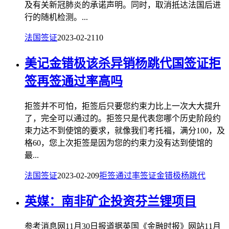
及有关新冠肺炎的承诺声明。同时，取消抵达法国后进
行的随机检测。...
法国签证
2023-02-21
10
美记金错极该杀异销杨跳代国签证拒
签再签通过率高吗
拒签并不可怕，拒签后只要您约束力比上一次大大提升
了，完全可以通过的。拒签只是代表您哪个历史阶段约
束力达不到使馆的要求，就像我们考托福，满分100，及
格60，您上次拒签是因为您的约束力没有达到使馆的
最...
法国签证
2023-02-20
9
拒签
通过率
签证
金错极
杨跳代
英媒：南非矿企投资芬兰锂项目
参考消息网11月30日报道据英国《金融时报》网站11月