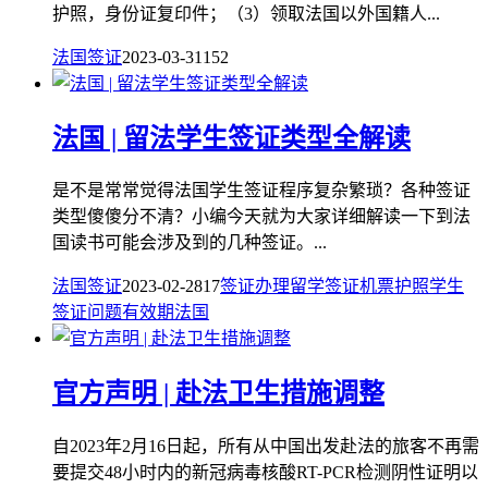
护照，身份证复印件；（3）领取法国以外国籍人...
法国签证
2023-03-31
152
法国 | ​留法学生签证类型全解读
是不是常常觉得法国学生签证程序复杂繁琐？各种签证
类型傻傻分不清？小编今天就为大家详细解读一下到法
国读书可能会涉及到的几种签证。...
法国签证
2023-02-28
17
签证
办理
留学签证
机票
护照
学生
签证
问题
有效期
法国
官方声明 | 赴法卫生措施调整
自2023年2月16日起，所有从中国出发赴法的旅客不再需
要提交48小时内的新冠病毒核酸RT-PCR检测阴性证明以