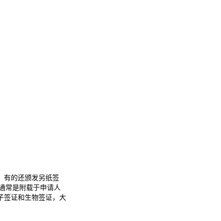
，有的还颁发另纸签
通常是附载于申请人
子签证和生物签证，大