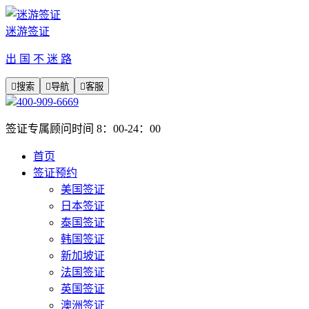
迷游签证
出 国 不 迷 路

搜索

导航

客服
400-909-6669
签证专属顾问时间 8：00-24：00
首页
签证预约
美国签证
日本签证
泰国签证
韩国签证
新加坡证
法国签证
英国签证
澳洲签证