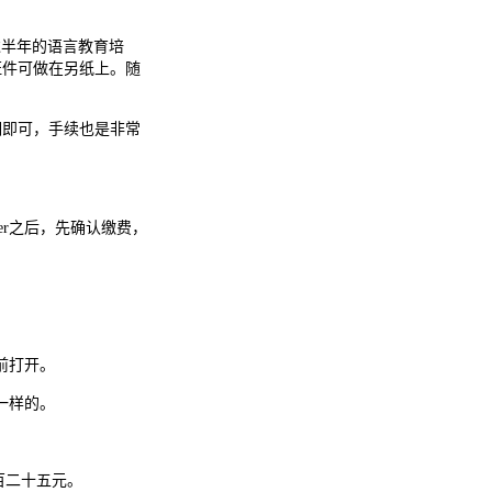
过半年的语言教育培
证件可做在另纸上。随
期即可，手续也是非常
er之后，先确认缴费，
前打开。
一样的。
百二十五元。