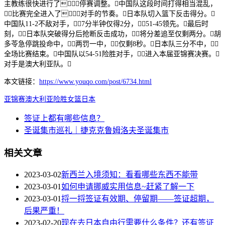
主教练很快进行了停赛调整。中国队这段时间打得相当混乱，
比赛完全进入了对手的节奏。日本队切入篮下反击得分。
中国队11-2不敌对手，7分半钟仅得2分，51-45领先。最后时
刻，日本队突破得分后抢断反击成功，将分差追至仅剩两分。胡
多苓急停跳投命中，两罚一中，仅剩8秒。日本队三分不中，
全场比赛结束。中国队以54-51险胜对手，进入本届亚锦赛决赛。
对手是澳大利亚队。
本文链接：
https://www.youqo.com/post/6734.html
亚锦赛
澳大利亚
险胜
女篮
日本
签证上都有哪些信息？
圣诞集市巡礼｜捷克克鲁姆洛夫圣诞集市
相关文章
2023-03-02
新西兰入境须知：看看哪些东西不能带
2023-03-01
如何申请挪威实用信息~赶紧了解一下
2023-03-01
捋一捋签证有效期、停留期——签证超期，
后果严重！
2023-02-20
现在去日本自由行需要什么条件？还有签证