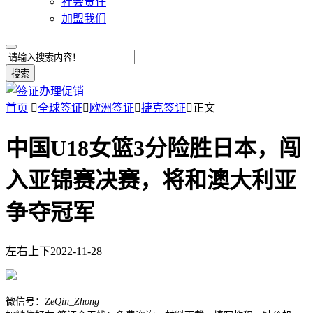
社会责任
加盟我们
搜索
首页

全球签证

欧洲签证

捷克签证

正文
中国U18女篮3分险胜日本，闯
入亚锦赛决赛，将和澳大利亚
争夺冠军
左右上下
2022-11-28
微信号：
ZeQin_Zhong