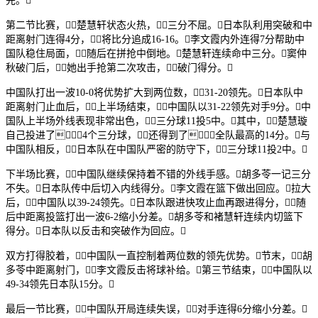
先。
第二节比赛，楚慧轩状态火热，三分不屈。日本队利用突破和中
距离射门连得4分，将比分追成16-16。李文霞内外连得7分帮助中
国队稳住局面，随后在拼抢中倒地。楚慧轩连续命中三分。窦仲
秋破门后，她出手抢第二次攻击，破门得分。
中国队打出一波10-0将优势扩大到两位数，31-20领先。日本队中
距离射门止血后，上半场结束，中国队以31-22领先对手9分。中
国队上半场外线表现非常出色，三分球11投5中。其中，楚慧璇
自己投进了4个三分球，还得到了全队最高的14分。与
中国队相反，日本队在中国队严密的防守下，三分球11投2中。
下半场比赛，中国队继续保持着不错的外线手感。胡多苓一记三分
不失。日本队传中后切入内线得分。李文霞在篮下做出回应。拉大
后，中国队以39-24领先。日本队跟进快攻止血再跟进得分，随
后中距离投篮打出一波6-2缩小分差。胡多苓和褚慧轩连续内切篮下
得分。日本队以反击和突破作为回应。
双方打得胶着，中国队一直控制着两位数的领先优势。节末，胡
多苓中距离射门，李文霞反击将球补给。第三节结束，中国队以
49-34领先日本队15分。
最后一节比赛，中国队开局连续失误，对手连得6分缩小分差。