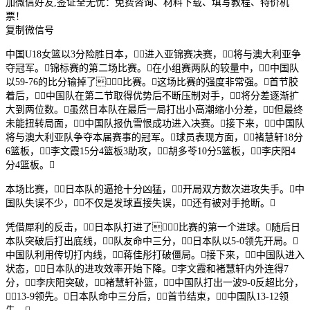
加微信好友,签证全无忧：免费咨询、材料下载、填写教程、特价机
票！
复制微信号
中国U18女篮以3分险胜日本，进入亚锦赛决赛，将与澳大利亚争
夺冠军。锦标赛的第二场比赛。在小组赛两队的较量中，中国队
以59-76的比分输掉了比赛。这场比赛的强度非常强。首节胶
着后，中国队在第二节取得优势后不断压制对手，将分差逐渐扩
大到两位数。虽然日本队在最后一局打出小高潮缩小分差，但最终
未能扭转局面，中国队报仇雪恨成功进入决赛。接下来，中国队
将与澳大利亚队争夺本届赛事的冠军。球员表现方面，褚慧轩18分
6篮板，李文霞15分4篮板3助攻，胡多苓10分5篮板，李庆阳4
分4篮板。
本场比赛，日本队的逼抢十分凶猛，开局双方数次进攻失手。中
国队失误不少，不仅是发球直接失误，还有被对手抢断。
凭借犀利的反击，日本队打进了比赛的第一个进球。随后日
本队突破后打出底线，队友命中三分，日本队以5-0领先开局。
中国队利用传切打内线，蒋佳彤打破僵局。接下来，中国队进入
状态，日本队的进攻效率开始下降。李文霞和褚慧轩内外连得7
分，李庆阳突破，褚慧轩补篮，中国队打出一波9-0反超比分，
13-9领先。日本队命中三分后，首节结束，中国队13-12领