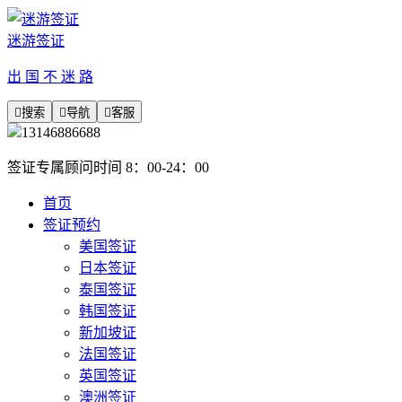
迷游签证
出 国 不 迷 路

搜索

导航

客服
13146886688
签证专属顾问时间 8：00-24：00
首页
签证预约
美国签证
日本签证
泰国签证
韩国签证
新加坡证
法国签证
英国签证
澳洲签证