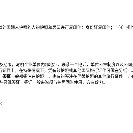
；
以外国籍人护照的人的护照和居留许可复印件：身份证复印件； （4）接
明及期限，写明企业单位内部地址，联系一个电话，单位公章制度以及公
行证件上。在特殊情况下，凭有效护照或其他国际旅行证件可做在另纸上
。
签证
一般都签注在护照上，也有的签注在代替护照的其他旅行证件上，
一种另纸签证，签证一般来说须与护照同时使用，方有效力。
;