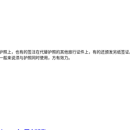
；
；
护照上，也有的签注在代替护照的其他旅行证件上，有的还颁发另纸签证
证一般来说须与护照同时使用，方有效力。