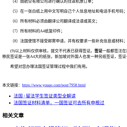
（4）由航空有限公司进行确认的往返机票订单；
（5）在一张白纸上用中文写明自己个人信息地址和电话手机号码
（6）所有材料必须由翻译公司翻译成法语或英文；
（7）所有材料的A4纸复印件；
（8）法国使馆不接受邮寄申请，并有权要求一些补充信息或材料
(9)以上材料仅供审核，提交不代表已获得签证。
签证
一般都签注在
移民签证是一张A4大的纸张，新加坡对外国人也发一种另纸签证，签
希望对您办理法国签证管理过程中我们有用。
本文链接：
https://www.youqo.com/post/7958.html
法国 | ​留法学生签证类型全解读
法国签证材料清单，一国签证可去所有申根过
相关文章