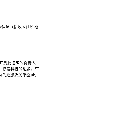
收保证（接收人住所地
司开具此证明的负责人
。随着科技的进步，有
有的还颁发另纸签证。