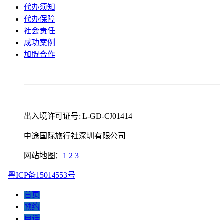
代办须知
代办保障
社会责任
成功案例
加盟合作
出入境许可证号: L-GD-CJ01414
中途国际旅行社深圳有限公司
网站地图：
1
2
3
粤ICP备15014553号
首页
预约
电话