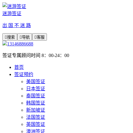
迷游签证
出 国 不 迷 路

搜索

导航

客服
13146886688
签证专属顾问时间 8：00-24：00
首页
签证预约
美国签证
日本签证
泰国签证
韩国签证
新加坡证
法国签证
英国签证
澳洲签证