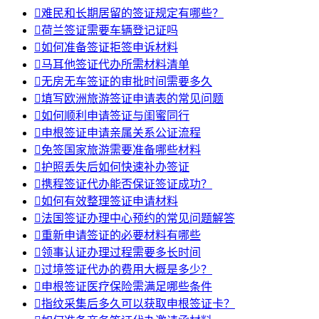

难民和长期居留的签证规定有哪些？

荷兰签证需要车辆登记证吗

如何准备签证拒签申诉材料

马耳他签证代办所需材料清单

无房无车签证的审批时间需要多久

填写欧洲旅游签证申请表的常见问题

如何顺利申请签证与闺蜜同行

申根签证申请亲属关系公证流程

免签国家旅游需要准备哪些材料

护照丢失后如何快速补办签证

携程签证代办能否保证签证成功？

如何有效整理签证申请材料

法国签证办理中心预约的常见问题解答

重新申请签证的必要材料有哪些

领事认证办理过程需要多长时间

过境签证代办的费用大概是多少？

申根签证医疗保险需满足哪些条件

指纹采集后多久可以获取申根签证卡？