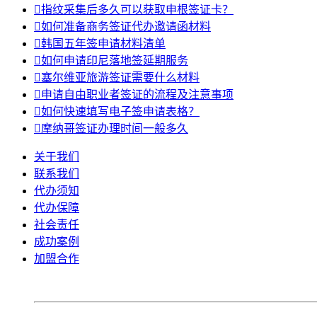

指纹采集后多久可以获取申根签证卡？

如何准备商务签证代办邀请函材料

韩国五年签申请材料清单

如何申请印尼落地签延期服务

塞尔维亚旅游签证需要什么材料

申请自由职业者签证的流程及注意事项

如何快速填写电子签申请表格？

摩纳哥签证办理时间一般多久
关于我们
联系我们
代办须知
代办保障
社会责任
成功案例
加盟合作