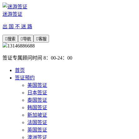
迷游签证
出 国 不 迷 路

搜索

导航

客服
13146886688
签证专属顾问时间 8：00-24：00
首页
签证预约
美国签证
日本签证
泰国签证
韩国签证
新加坡证
法国签证
英国签证
澳洲签证