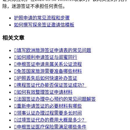
除，迷游签证不承担任何责任。
护照申请的常见流程和步骤
如何撰写探亲签证邀请信模板
相关文章

填写欧洲旅游签证申请表的常见问题

如何顺利申请签证与闺蜜同行

申根签证申请亲属关系公证流程

免签国家旅游需要准备哪些材料

护照丢失后如何快速补办签证

携程签证代办能否保证签证成功？

如何有效整理签证申请材料

法国签证办理中心预约的常见问题解答

重新申请签证的必要材料有哪些

领事认证办理过程需要多长时间

过境签证代办的费用大概是多少？

申根签证医疗保险需满足哪些条件