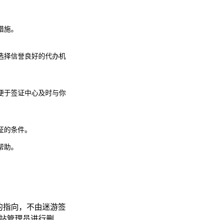
措施。
选择信誉良好的代办机
便于签证中心及时与你
证的条件。
帮助。
的指向，不由迷游签
系网站管理员进行删