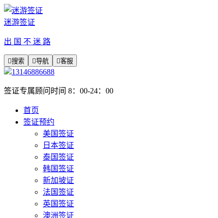
迷游签证
出 国 不 迷 路

搜索

导航

客服
13146886688
签证专属顾问时间 8：00-24：00
首页
签证预约
美国签证
日本签证
泰国签证
韩国签证
新加坡证
法国签证
英国签证
澳洲签证