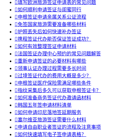

填写欧洲旅游签证申请表的常见问题

如何顺利申请签证与闺蜜同行

申根签证申请亲属关系公证流程

免签国家旅游需要准备哪些材料

护照丢失后如何快速补办签证

携程签证代办能否保证签证成功？

如何有效整理签证申请材料

法国签证办理中心预约的常见问题解答

重新申请签证的必要材料有哪些

领事认证办理过程需要多长时间

过境签证代办的费用大概是多少？

申根签证医疗保险需满足哪些条件

指纹采集后多久可以获取申根签证卡？

如何准备商务签证代办邀请函材料

韩国五年签申请材料清单

如何申请印尼落地签延期服务

塞尔维亚旅游签证需要什么材料

申请自由职业者签证的流程及注意事项

如何快速填写电子签申请表格？