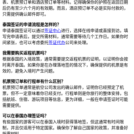
表、机票预订单和酒店预订单等材料。记得确保你的护照在返回日期
后仍有至少六个月的有效期。而且，酒店预订单不必是实际付款的，
只需提供确认邮件即可。
泰国签证的申请流程是怎样的？
申请泰国签证可以通过
签证中心
进行，选择在线申请或直接到访。填
写完申请表后，提交所需材料，通常需要等待几个工作日。如果你时
间紧张，也可以考虑委托
签证代办
公司来处理。
我需要购买返程机票吗？
根据泰国的入境政策，通常需要提交返程机票的证明，以证明你会按
时离开泰国。如果你是在办理落地签的情况下，确保提供的机票是有
效的，避免入境时产生问题。
机票预订单和行程单有什么区别？
机票预订单通常是航空公司发出的确认邮件，证明你已经预定了机
票，但不一定意味着你已经支付。行程单则是你旅行的整体安排，包
括航班、住宿、游玩项目等信息，更为详细，一般在申请签证时可能
需要提供。
可以在泰国办理签证吗？
有些国家的游客可以在泰国入境时获得落地签，但这通常有时间限
制，并且仅适用于特定国家。确保你了解自己国家的政策，并准备好
所需材料。