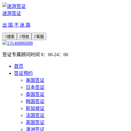
迷游签证
出 国 不 迷 路

搜索

导航

客服
13146886688
签证专属顾问时间 8：00-24：00
首页
签证预约
美国签证
日本签证
泰国签证
韩国签证
新加坡证
法国签证
英国签证
澳洲签证