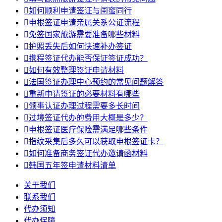

如何顺利申请签证与闺蜜同行

申根签证申请亲属关系公证流程

免签国家旅游需要准备哪些材料

护照丢失后如何快速补办签证

携程签证代办能否保证签证成功？

如何有效整理签证申请材料

法国签证办理中心预约的常见问题解答

重新申请签证的必要材料有哪些

领事认证办理过程需要多长时间

过境签证代办的费用大概是多少？

申根签证医疗保险需满足哪些条件

指纹采集后多久可以获取申根签证卡？

如何准备商务签证代办邀请函材料

韩国五年签申请材料清单
关于我们
联系我们
代办须知
代办保障