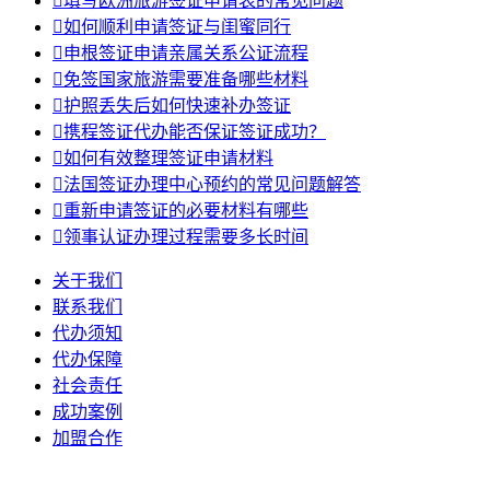

填写欧洲旅游签证申请表的常见问题

如何顺利申请签证与闺蜜同行

申根签证申请亲属关系公证流程

免签国家旅游需要准备哪些材料

护照丢失后如何快速补办签证

携程签证代办能否保证签证成功？

如何有效整理签证申请材料

法国签证办理中心预约的常见问题解答

重新申请签证的必要材料有哪些

领事认证办理过程需要多长时间
关于我们
联系我们
代办须知
代办保障
社会责任
成功案例
加盟合作