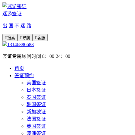
迷游签证
出 国 不 迷 路

搜索

导航

客服
13146886688
签证专属顾问时间 8：00-24：00
首页
签证预约
美国签证
日本签证
泰国签证
韩国签证
新加坡证
法国签证
英国签证
澳洲签证