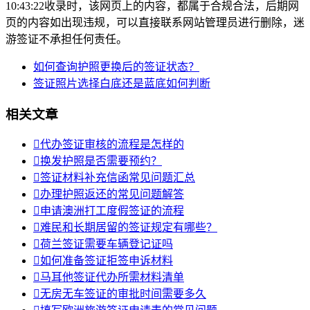
10:43:22收录时，该网页上的内容，都属于合规合法，后期网
页的内容如出现违规，可以直接联系网站管理员进行删除，迷
游签证不承担任何责任。
如何查询护照更换后的签证状态？
签证照片选择白底还是蓝底如何判断
相关文章

代办签证审核的流程是怎样的

换发护照是否需要预约？

签证材料补充信函常见问题汇总

办理护照返还的常见问题解答

申请澳洲打工度假签证的流程

难民和长期居留的签证规定有哪些？

荷兰签证需要车辆登记证吗

如何准备签证拒签申诉材料

马耳他签证代办所需材料清单

无房无车签证的审批时间需要多久