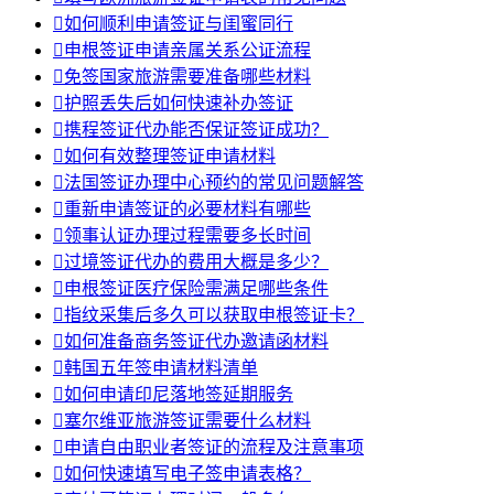

如何顺利申请签证与闺蜜同行

申根签证申请亲属关系公证流程

免签国家旅游需要准备哪些材料

护照丢失后如何快速补办签证

携程签证代办能否保证签证成功？

如何有效整理签证申请材料

法国签证办理中心预约的常见问题解答

重新申请签证的必要材料有哪些

领事认证办理过程需要多长时间

过境签证代办的费用大概是多少？

申根签证医疗保险需满足哪些条件

指纹采集后多久可以获取申根签证卡？

如何准备商务签证代办邀请函材料

韩国五年签申请材料清单

如何申请印尼落地签延期服务

塞尔维亚旅游签证需要什么材料

申请自由职业者签证的流程及注意事项

如何快速填写电子签申请表格？