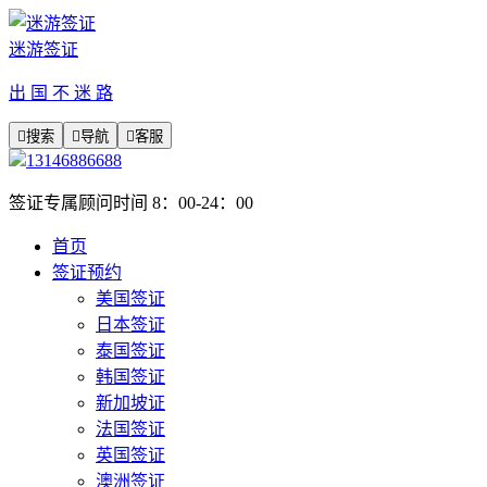
迷游签证
出 国 不 迷 路

搜索

导航

客服
13146886688
签证专属顾问时间 8：00-24：00
首页
签证预约
美国签证
日本签证
泰国签证
韩国签证
新加坡证
法国签证
英国签证
澳洲签证