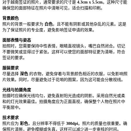
对于越南签证的照片，通常要求的尺寸是
4.3cm x 5.5cm
。这种尺寸能
确保您的面部特征在照片中清晰可见，适合扫描和印刷。
背景颜色
照片的背景一般要求为
白色
，且不能有阴影或其他杂乱的元素。这是
为了保证照片的专业度，避免影响签证申请的效果。
面部表情与姿态
拍照时，您需要保持中性表情，眼睛直视镜头，嘴巴自然闭合。切记
不要微笑或显得过于紧张。这样可以使您的面部特征更为清晰，符合
签证的要求。
服装要求
尽量选择
深色
的衣物，避免穿着与背景颜色相近的衣服，以免影响照
片效果。同时，尽量避免过于花哨的图案，因为这可能会分散视线。
光线与拍摄角度
拍摄时应确保光线均匀，避免直射阳光造成的阴影。采用自然光或柔
和的灯光效果最佳。拍摄角度应为正面直视，确保整个人物在照片中
平衡居中。
技术要求
照片应为
彩色
，且分辨率不得低于
300dpi
。照片的质量也很重要。确
保照片清晰，避免模糊或失真，这样可以减少进一步审核的时间。