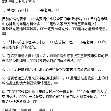
觉得有以下几个方面：
1、整理申请材料，不用着急。
目前使馆的要求，需要提供比较全面的申请材料，目前在审理
中心排队的申请材料众多，建议大家带齐所有签证申请文件，
准备越充足通过率越高。一定要准备充分，这样才能有备无患。

2、将材料送往审理中心排队，去等待审理。不要着急，等
待是现在你所能做的。
3、在递交申请大概1-2周左右，使馆会寄来接受签证预审受理的开
档信和受理编号，以及随信附加的体检表格。
4、以上流程顺利结束后请耐心等待使馆发放预评估通过通知。
5、等到使馆正式发来预评估通过通知书。最后是准备收集以上的材
料准备送到澳大利亚领事馆面签。
6、在面签的过程中也并非可以轻松的一帆风顺，会根据申请人提
交的材料，进一步调查，如果和签证申请材料完全吻合，
就会尽快发放签证。
7.希望你一切顺利。谢谢。