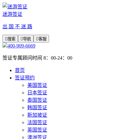
迷游签证
出 国 不 迷 路

搜索

导航

客服
400-909-6669
签证专属顾问时间 8：00-24：00
首页
签证预约
美国签证
日本签证
泰国签证
韩国签证
新加坡证
法国签证
英国签证
澳洲签证