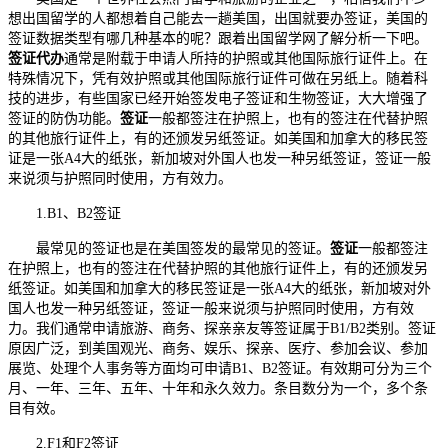
想出国留学的人都想着自己能去一趟美国，出国就要办签证，美国的
签证数据类型有哪几种基本的呢？跟着出国留学网了解分析一下吧。
签证代办
通常是附载于申请人所持的护照或其他国际旅行证件上。在
特殊情况下，凭有效护照或其他国际旅行证件可做在另纸上。随着科
技的进步，有些国家已经开始签发电子签证和生物签证，大大增强了
签证的防伪功能。
签证
一般都签注在护照上，也有的签注在代替护照
的其他旅行证件上，有的还颁发另纸签证。如美国和加拿大的移民签
证是一张A4大的纸张，新加坡对外国人也发一种另纸签证，签证一般
来说须与护照同时使用，方有效力。
1.B1、B2签证
最常见的签证也是在美国签发的最常见的签证。
签证
一般都签注
在护照上，也有的签注在代替护照的其他旅行证件上，有的还颁发另
纸签证。如美国和加拿大的移民签证是一张A4大的纸张，新加坡对外
国人也发一种另纸签证，签证一般来说须与护照同时使用，方有效
力。我们通常申请旅游、商务、探亲亲友等签证属于B1/B2类别。签证
原因广泛，到美国观光、商务、娱乐、探亲、医疗、参加会议、参加
展览、处理个人事务等方面均可申请B1、B2签证。有效期可分为三个
月、一年、三年、五年、十年和永久效力。条目数分为一个，多个条
目有效。
2.F1和F2签证