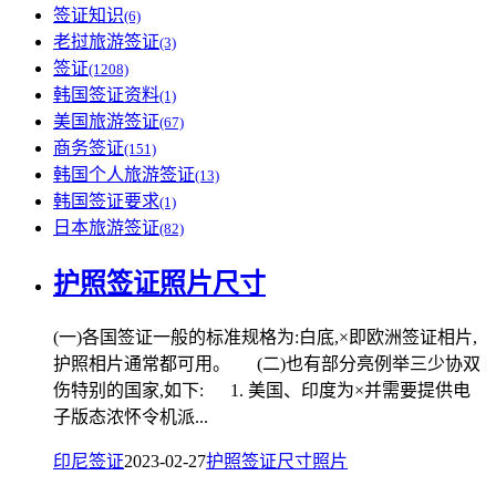
签证知识
(6)
老挝旅游签证
(3)
签证
(1208)
韩国签证资料
(1)
美国旅游签证
(67)
商务签证
(151)
韩国个人旅游签证
(13)
韩国签证要求
(1)
日本旅游签证
(82)
护照签证照片尺寸
(一)各国签证一般的标准规格为:白底,×即欧洲签证相片,
护照相片通常都可用。 (二)也有部分亮例举三少协双
伤特别的国家,如下: 1. 美国、印度为×并需要提供电
子版态浓怀令机派...
印尼签证
2023-02-27
护照签证
尺寸
照片