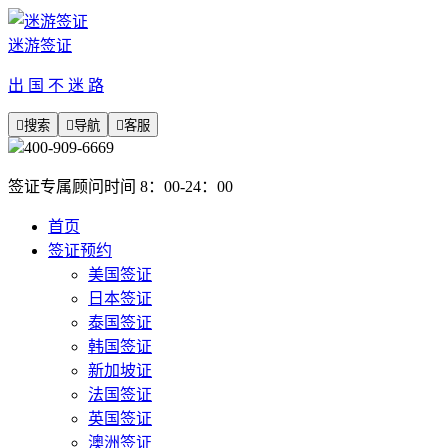
迷游签证
出 国 不 迷 路

搜索

导航

客服
400-909-6669
签证专属顾问时间 8：00-24：00
首页
签证预约
美国签证
日本签证
泰国签证
韩国签证
新加坡证
法国签证
英国签证
澳洲签证