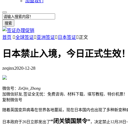
加盟我们
搜索
首页

全球签证

亚洲签证

日本签证

正文
日本禁止入境，今日正式生效
zeqinx
2020-12-28
微信号：
ZeQin_Zhong
加微信好友,签证全无忧：免费咨询、材料下载、填写教程、特价机票！
复制微信号
随着英国变异病毒在世界各地蔓延，现在日本国内也出现了多种新变种
“闭关锁国禁令”
日本政府于26日立即发出了
，决定禁止12月28