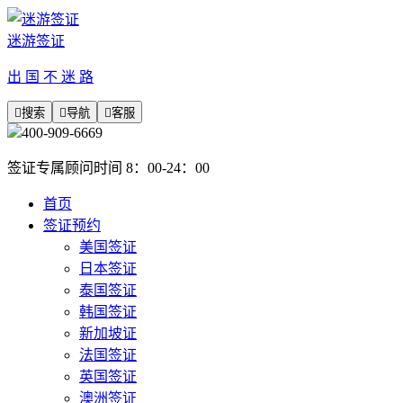
迷游签证
出 国 不 迷 路

搜索

导航

客服
400-909-6669
签证专属顾问时间 8：00-24：00
首页
签证预约
美国签证
日本签证
泰国签证
韩国签证
新加坡证
法国签证
英国签证
澳洲签证