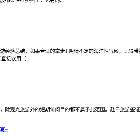
都签注在护照上，也有的...
经验总结，如果合适的拿走1.阴晴不定的海洋性气候，记得带把
直接饮用（...
除观光旅游外的短期访问目的都不属于此范围。赴日旅游签证..