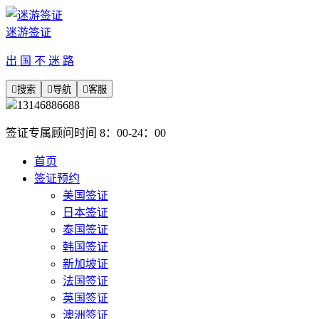
迷游签证
出 国 不 迷 路

搜索

导航

客服
13146886688
签证专属顾问时间 8：00-24：00
首页
签证预约
美国签证
日本签证
泰国签证
韩国签证
新加坡证
法国签证
英国签证
澳洲签证