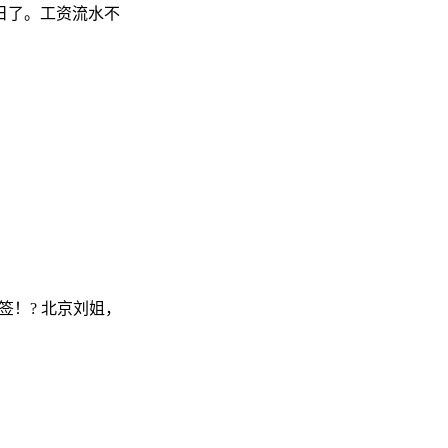
日了。工资流水不
签！? 北京刘姐，