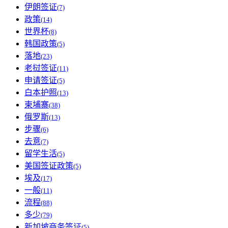
伊朗签证
(7)
政策
(14)
世界杯
(8)
韩国政策
(5)
落地
(23)
老挝签证
(11)
申请签证
(5)
白本护照
(13)
柬埔寨
(38)
俄罗斯
(13)
步骤
(6)
去意
(7)
留学生活
(5)
美国签证政策
(5)
埃及
(17)
一般
(11)
流程
(88)
多少
(79)
新加坡商务签证
(5)