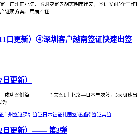
定！广州的小陈，临时决定去胡志明市出差，签证就剩5个工作
证明方案，用房产证...
11日更新）④深圳客户越南签证快速出签
7日更新）
 成功案例篇 ━━━━? 文案1｜北京—日本单次签，3天极速出
...
证
广州签证
深圳签证
日本签证
韩国签证
越南签证
美签
日更新）—— 第3弹