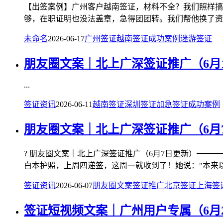
【出签案例】广州客户越南签证，材料不全？我们照样搞
够，在职证明也没法盖章，急得团团转。我们帮他换了资产
未命名
2026-06-17
广州签证
越南签证
成功案例
迷游签证
朋友圈文案｜北上广深签证推广（6月
...
签证资讯
2026-06-11
越南签证
深圳签证
加急签证
成功案例
朋友圈文案｜北上广深签证推广（6月
? 朋友圈文案｜北上广深签证推广（6月7日更新）━━━━
白本护照，上周四递签，这周一就收到了！她说："本来以为
签证资讯
2026-06-07
朋友圈文案
签证推广
北京签证
上海签
签证短视频文案｜广州用户专属（6月2